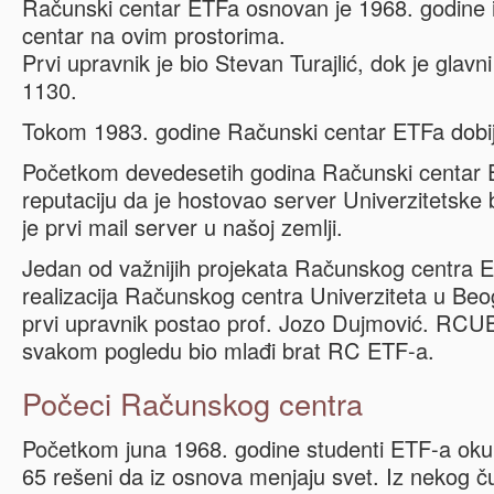
Računski centar ETFa osnovan je 1968. godine i 
centar na ovim prostorima.
Prvi upravnik je bio Stevan Turajlić, dok je glav
1130.
Tokom 1983. godine Računski centar ETFa dobij
Početkom devedesetih godina Računski centar 
reputaciju da je hostovao server Univerzitetske 
je prvi mail server u našoj zemlji.
Jedan od važnijih projekata Računskog centra ET
realizacija Računskog centra Univerziteta u Beo
prvi upravnik postao prof. Jozo Dujmović. RCUB
svakom pogledu bio mlađi brat RC ETF-a.
Počeci Računskog centra
Početkom juna 1968. godine studenti ETF-a okupi
65 rešeni da iz osnova menjaju svet. Iz nekog č