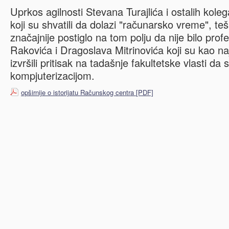
Uprkos agilnosti Stevana Turajlića i ostalih kole
koji su shvatili da dolazi "računarsko vreme", te
značajnije postiglo na tom polju da nije bilo pro
Rakovića i Dragoslava Mitrinovića koji su kao najs
izvršili pritisak na tadašnje fakultetske vlasti da
kompjuterizacijom.
opširnije o istorijatu Računskog centra [PDF]