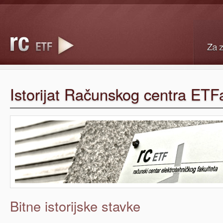
Istorijat Računskog centra ETF
Bitne istorijske stavke