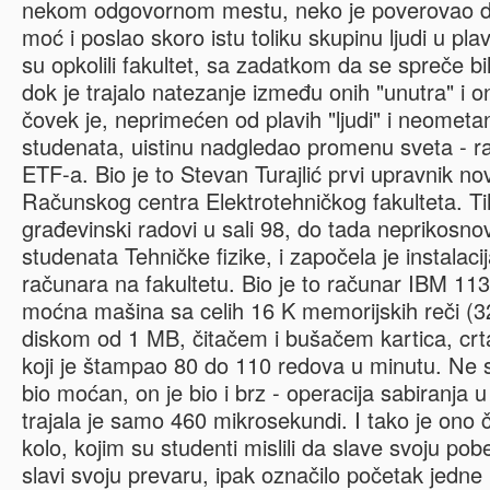
nekom odgovornom mestu, neko je poverovao da
moć i poslao skoro istu toliku skupinu ljudi u pl
su opkolili fakultet, sa zadatkom da se spreče b
dok je trajalo natezanje između onih "unutra" i o
čovek je, neprimećen od plavih "ljudi" i neomet
studenata, uistinu nadgledao promenu sveta - r
ETF-a. Bio je to Stevan Turajlić prvi upravnik 
Računskog centra Elektrotehničkog fakulteta. T
građevinski radovi u sali 98, do tada neprikosn
studenata Tehničke fizike, i započela je instalaci
računara na fakultetu. Bio je to računar IBM 11
moćna mašina sa celih 16 K memorijskih reči (3
diskom od 1 MB, čitačem i bušačem kartica, c
koji je štampao 80 do 110 redova u minutu. Ne 
bio moćan, on je bio i brz - operacija sabiranja 
trajala je samo 460 mikrosekundi. I tako je on
kolo, kojim su studenti mislili da slave svoju pob
slavi svoju prevaru, ipak označilo početak jedn