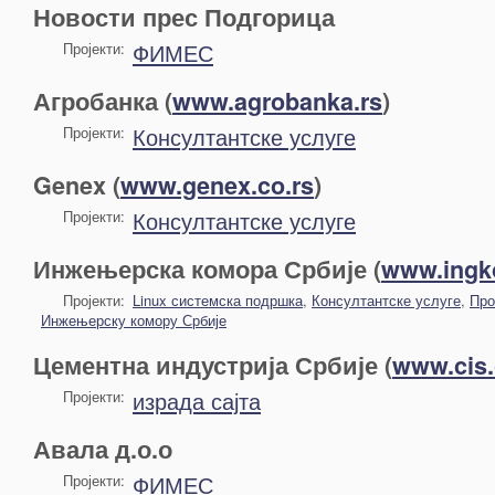
Новости прес Подгорица
ФИМЕС
Пројекти:
Агробанка (
www.agrobanka.rs
)
Консултантске услуге
Пројекти:
Genex (
www.genex.co.rs
)
Консултантске услуге
Пројекти:
Инжењерска комора Србије (
www.ingk
Пројекти:
Linux системска подршка
,
Консултантске услуге
,
Про
Инжењерску комору Србије
Цементна индустрија Србије (
www.cis.
израда сајта
Пројекти:
Авала д.о.о
ФИМЕС
Пројекти: