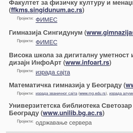
Факултет за физичку културу и менаџ
(
ffkms.singidunum.ac.rs
)
ФИМЕС
Пројекти:
Гимназија Сингидунум (
www.gimnazija
ФИМЕС
Пројекти:
Висока школа за дигиталну уметност
дизајн ИнфоАрт (
www.infoart.rs
)
израда сајта
Пројекти:
Математичка гимназија у Београду (
ww
Пројекти:
израда званичног сајта
(
www.mg.edu.rs
),
израда алумн
Универзитетска библиотека Светозар
Београду (
www.unilib.bg.ac.rs
)
одржавање сервера
Пројекти: