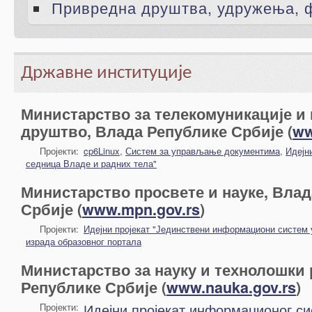
Привредна друштва, удружења, 
Државне институције
Министарство за телекомуникације 
друштво, Влада Републике Србије (
ww
Пројекти:
cp6Linux
,
Систем за управљање документима
,
Идејн
седница Владе и радних тела"
Министарство просвете и науке, Вла
Србије (
www.mpn.gov.rs
)
Пројекти:
Идејни пројекат "Јединствени информациони систем 
израда образовног портала
Министарство за науку и технолошки 
Републике Србије (
www.nauka.gov.rs
)
Идејни пројекат информационог с
Пројекти: