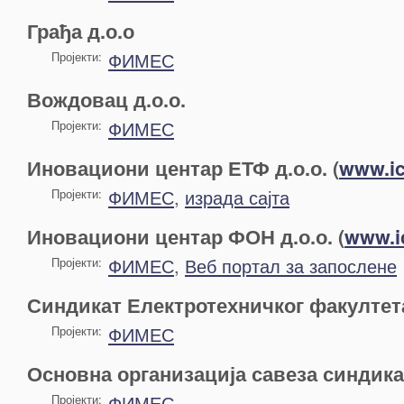
Грађа д.о.о
ФИМЕС
Пројекти:
Вождовац д.о.о.
ФИМЕС
Пројекти:
Иновациони центар ЕТФ д.о.о. (
www.ice
ФИМЕС
,
израда сајта
Пројекти:
Иновациони центар ФОН д.о.о. (
www.ic
ФИМЕС
,
Веб портал за запослене
Пројекти:
Синдикат Електротехничког факултет
ФИМЕС
Пројекти:
Основна организација савеза синдик
ФИМЕС
Пројекти: