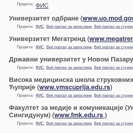
ФИС
Пројекти:
Универзитет одбране (
www.uo.mod.gov
Пројекти:
ФИС
,
Веб портал за запослене
,
Веб портал за студе
Универзитет Мегатренд (
www.megatren
Пројекти:
ФИС
,
Веб портал за запослене
,
Веб портал за студе
Државни универзитет у Новом Пазару
Пројекти:
ФИС
,
Веб портал за запослене
,
Веб портал за студе
Висока медицинска школа струковних
Ћуприје (
www.vmscuprija.edu.rs
)
Пројекти:
ФИС
,
Веб портал за запослене
,
Веб портал за студе
Факултет за медије и комуникације (
Сингидунум) (
www.fmk.edu.rs
)
Пројекти:
ФИС
,
Веб портал за запослене
,
Веб портал за студе