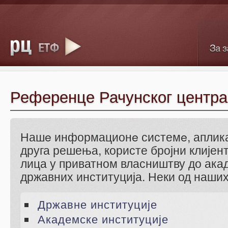
Референце Рачунског центр
Нашe информационe системe, аплика
друга решења, користе бројни клијент
лица у приватном власништву до ака
државних институција. Неки од наших 
Државне институције
Академске институције