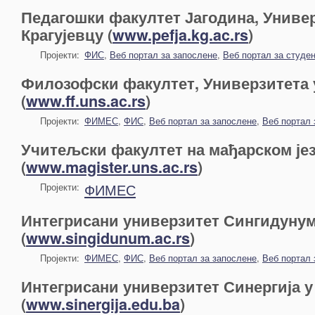
Педагошки факултет Јагодина, Универ
Крагујевцу (
www.pefja.kg.ac.rs
)
Пројекти:
ФИС
,
Веб портал за запослене
,
Веб портал за студе
Филозофски факултет, Универзитета 
(
www.ff.uns.ac.rs
)
Пројекти:
ФИМЕС
,
ФИС
,
Веб портал за запослене
,
Веб портал 
Учитељски факултет на мађарском је
(
www.magister.uns.ac.rs
)
ФИМЕС
Пројекти:
Интегрисани универзитет Сингидунум
(
www.singidunum.ac.rs
)
Пројекти:
ФИМЕС
,
ФИС
,
Веб портал за запослене
,
Веб портал 
Интегрисани универзитет Синергија 
(
www.sinergija.edu.ba
)