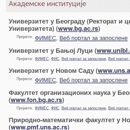
Академске институције
Универзитет у Београду (Ректорат и ц
Универзитета) (
www.bg.ac.rs
)
ФИМЕС
,
Веб портал за запослене
Пројекти:
Универзитет у Бањој Луци (
www.unibl.
Пројекти:
ФИМЕС
,
ФИС
,
Веб портал за запослене
,
Веб портал 
Универзитет у Новом Саду (
www.uns.a
ФИМЕС
,
Веб портал за запослене
Пројекти:
Факултет организационих наука у Бео
(
www.fon.bg.ac.rs
)
Пројекти:
ФИМЕС
,
ФИС
,
Веб портал за запослене
,
Веб портал 
Природно-математички факултет у Н
(
www.pmf.uns.ac.rs
)