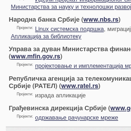
Министарства за науку и технолошки разво
Народна банка Србије (
www.nbs.rs
)
Linux системска подршка
, миграц
Пројекти:
Апликација за библиотеку
Управа за дуван Министарства финан
(
www.mfin.gov.rs
)
пројектовање и имплементација м
Пројекти:
Републичка агенција за телекомуника
Србије (РАТЕЛ) (
www.ratel.rs
)
израда апликације
Пројекти:
Грађевинска дирекција Србије (
www.g
одржавање рачунарске мреже
Пројекти: